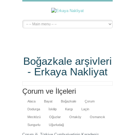
Boğazkale arşivleri
- Erkaya Nakliyat
Çorum ve İlçeleri
Alaca
Bayat
Boğazkale
Çorum
Dodurga
İskilip
Kargı
Laçin
Mecitözü
Oğuzlar
Ortaköy
Osmancık
Sungurlu
Uğurludağ
Çorum ili, Türkiye Cumhuriyetinin Karadeniz