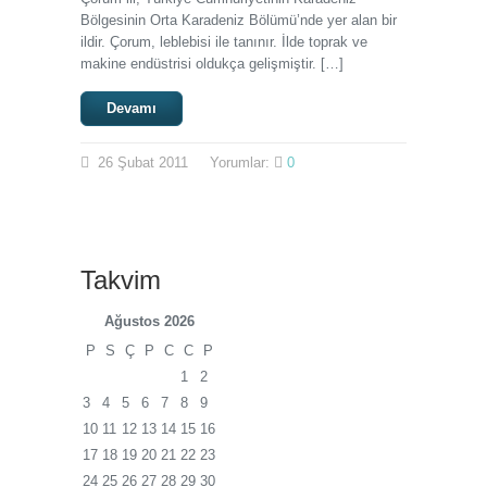
Bölgesinin Orta Karadeniz Bölümü’nde yer alan bir
ildir. Çorum, leblebisi ile tanınır. İlde toprak ve
makine endüstrisi oldukça gelişmiştir. […]
Devamı
26
Şubat
2011
Yorumlar:
0
Takvim
Ağustos 2026
P
S
Ç
P
C
C
P
1
2
3
4
5
6
7
8
9
10
11
12
13
14
15
16
17
18
19
20
21
22
23
24
25
26
27
28
29
30