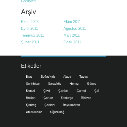
Görüşleri
Arşiv
Ekim 2023
Ekim 2011
Eylül 2011
Ağustos 2011
Temmuz 2011
Mart 2011
Şubat 2011
Ocak 2011
Etiketler
Ilgaz
Boğazkale
Alaca
Tavas
Serinhisar
Sarayköy
Honaz
Güney
Denizli
Çivril
Çardak
Çameli
Çal
Buldan
Çorum
Dodurga
Eldivan
Çerkeş
Çankırı
Bayramören
Atkaracalar
Uğurludağ