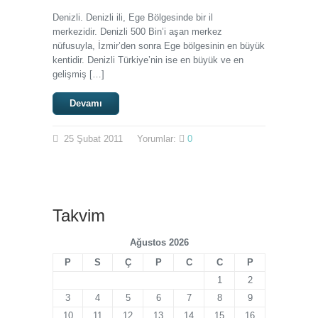
Denizli. Denizli ili, Ege Bölgesinde bir il
merkezidir. Denizli 500 Bin’i aşan merkez
nüfusuyla, İzmir’den sonra Ege bölgesinin en büyük
kentidir. Denizli Türkiye’nin ise en büyük ve en
gelişmiş […]
Devamı
25
Şubat
2011
Yorumlar:
0
Takvim
Ağustos 2026
P
S
Ç
P
C
C
P
1
2
3
4
5
6
7
8
9
10
11
12
13
14
15
16