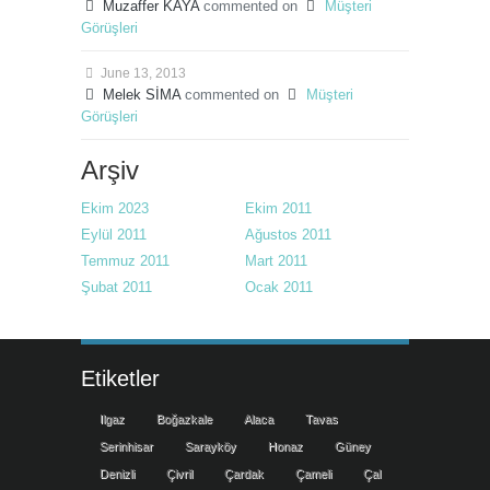
Muzaffer KAYA
commented on
Müşteri
Görüşleri
June 13, 2013
Melek SİMA
commented on
Müşteri
Görüşleri
Arşiv
Ekim 2023
Ekim 2011
Eylül 2011
Ağustos 2011
Temmuz 2011
Mart 2011
Şubat 2011
Ocak 2011
Etiketler
Ilgaz
Boğazkale
Alaca
Tavas
Serinhisar
Sarayköy
Honaz
Güney
Denizli
Çivril
Çardak
Çameli
Çal