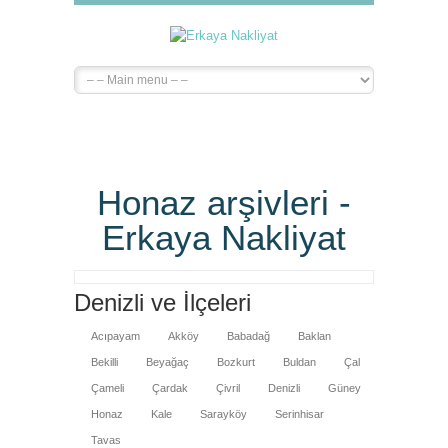
Honaz arşivleri -
Erkaya Nakliyat
Denizli ve İlçeleri
Acıpayam
Akköy
Babadağ
Baklan
Bekilli
Beyağaç
Bozkurt
Buldan
Çal
Çameli
Çardak
Çivril
Denizli
Güney
Honaz
Kale
Sarayköy
Serinhisar
Tavas