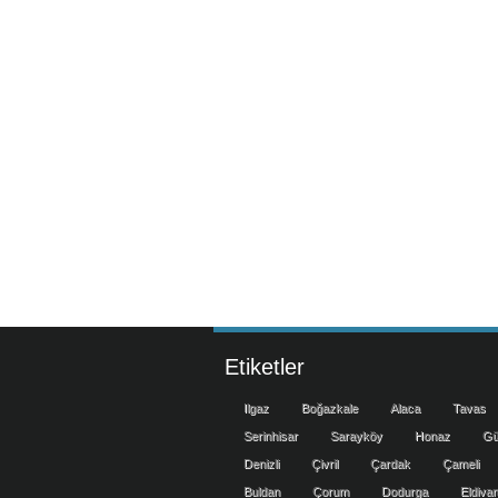
Etiketler
Ilgaz
Boğazkale
Alaca
Tavas
Serinhisar
Sarayköy
Honaz
Gü
Denizli
Çivril
Çardak
Çameli
Buldan
Çorum
Dodurga
Eldiva