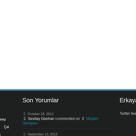
Son Yorumlar
Erkaya
Twitter fe
October 18, 2013
Sevilay Günhan
commented on
Müşteri
ney
Görüşleri
Çal
n
September 13, 2013