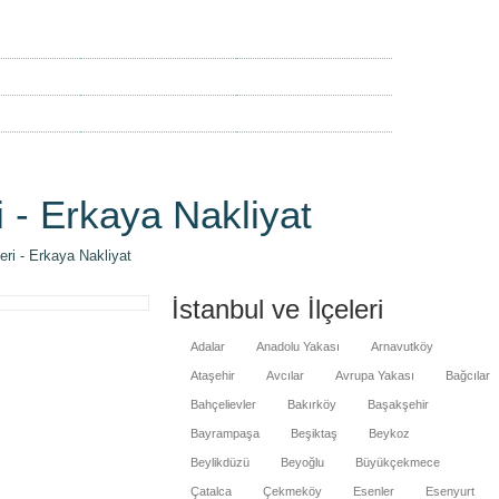
Hizmetler
Teklif Formu
da
Duyurular
Bize Ulaşın
örüşleri
Kampanyalar
Kaya Nakliyat
i - Erkaya Nakliyat
eri - Erkaya Nakliyat
İstanbul ve İlçeleri
Adalar
Anadolu Yakası
Arnavutköy
Ataşehir
Avcılar
Avrupa Yakası
Bağcılar
Bahçelievler
Bakırköy
Başakşehir
Bayrampaşa
Beşiktaş
Beykoz
Beylikdüzü
Beyoğlu
Büyükçekmece
Çatalca
Çekmeköy
Esenler
Esenyurt