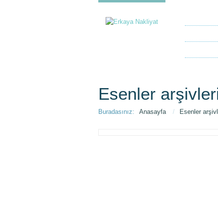
Anasayfa
Hakkımız
Müşteri G
Esenler arşivler
Buradasınız:
Anasayfa
/
Esenler arşivl