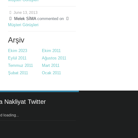
June 13, 2013
Melek SİMA
commented on
Müşteri Görüşleri
Arşiv
Ekim 2023
Ekim 2011
Eylül 2011
Ağustos 2011
Temmuz 2011
Mart 2011
Şubat 2011
Ocak 2011
 Nakliyat Twitter
ed loading...