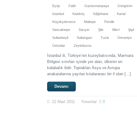
Eyüp
Fatih
Gaziosmanpaşa
Güngören
İstanbul
Kadıköy
Kâğıthane
Kartal
Küçükçekmece
Maltepe
Pendik
Sancaktepe
Sarıyer
Şile
Silivri
Şişli
Sultanbeyli
Sultangazi
Tuzla
Ümraniye
Üsküdar
Zeytinburnu
İstanbul ili, Türkiye’nin kuzeybatısında, Marmara
Bölgesi sınırları içinde yer alan, ülkenin en
kalabalık ilidir. Toprakları Asya ve Avrupa
anakaralarına yayılan kıtalararası bir il olan […]
Devamı
22
Mart
2011
Yorumlar:
0