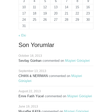
3
4
5
6
7
8
9
10
11
12
13
14
15
16
17
18
19
20
21
22
23
24
25
26
27
28
29
30
31
« Eki
Son Yorumlar
October 18, 2013
Sevilay Günhan
commented on
Müşteri Görüşleri
September 13, 2013
CİHAN & NERİMAN
commented on
Müşteri
Görüşleri
August 22, 2013
Emre Fatih Yücel
commented on
Müşteri Görüşleri
June 19, 2013
Muzaffer KAYA
commented on
Müşteri Görüşleri