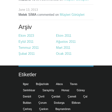
June 13, 2013
Melek SİMA
commented on
Müşteri Görüşleri
Arşiv
Ekim 2023
Ekim 2011
Eylül 2011
Ağustos 2011
Temmuz 2011
Mart 2011
Şubat 2011
Ocak 2011
Etiketler
Ilgaz
Boğazkale
Alaca
Tavas
Serinhisar
Sarayköy
Honaz
Güney
Denizli
Çivril
Çardak
Çameli
Çal
Buldan
Çorum
Dodurga
Eldivan
Çerkeş
Çankırı
Bayramören