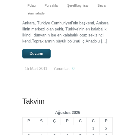
Polatlı
Pursaklar
Şereflikoçhisar
Sincan
Yenimahalle
Ankara, Türkiye Cumhuriyeti’nin başkenti, Ankara
ilinin merkezi olan şehir, Türkiye’nin en kalabalık
ikinci, dünyanın ise en kalabalık otuz sekizinci
kenti.Topraklarının büyük bölümü İç Anadolu […]
Devamı
15
Mart
2011
Yorumlar:
0
Takvim
Ağustos 2026
P
S
Ç
P
C
C
P
1
2